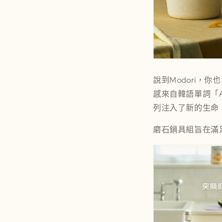
說到Modori，
感來自韓語單詞「A
列注入了新的生命
磨石鍋具組
旨在滿