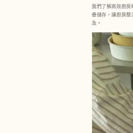
我們了解高效廚房
疊儲存，讓廚房整
及。