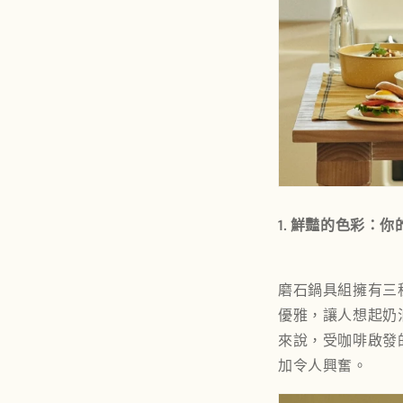
1. 鮮豔的色彩：
磨石鍋具組
擁有三
優雅，讓人想起奶
來說，受咖啡啟發
加令人興奮。