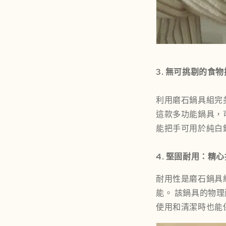
3. 無可挑剔的食
利用
磨石鍋具組完
這款多功能鍋具，
能把手可用於純白
4. 堅固耐用：精
耐用性是
磨石鍋具
能。 該
鍋
具的物理
使用和清潔時也能