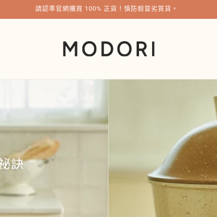
請認準官網購買 100% 正貨！慎防假冒劣質貨。