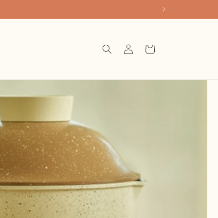
購
登
物
入
車