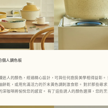
你的個人調色板
種迷人的顏色，經過精心設計，可與任何廚房美學相得益彰。
油餅乾，或用充滿活力的
芥末黃
色調刺激食慾。 對於那些尋
的
深咖啡
將愉悅您的感官。 有了這些誘人的顏色選擇，您的