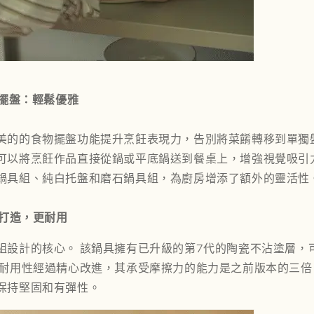
物擺盤：輕鬆優雅
美的
的食物擺盤功能提升烹飪表現力，告別將菜餚轉移到單獨
可以將烹飪作品直接從鍋或平底鍋送到餐桌上，增強視覺吸引
鍋具組、純白托盤和
磨石鍋具組，
為廚房增添了額外的靈活性
心打造，更耐用
組
設計的核心。 該鍋具擁有已升級的第7代的陶瓷不沾塗層，
耐用性經過精心改進，其承受摩擦力的能力是之前版本的三倍
保持堅固和有彈性。