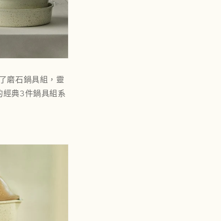
了
磨石鍋具組，
靈
的經典3件鍋具組系