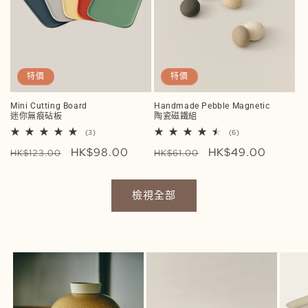
特價
特價
Mini Cutting Board
Handmade Pebble Magnetic
迷你無痕砧板
陶瓷磁鐵組
3
6
(3)
(6)
評
評
定
售
HK$98.00
定
售
HK$49.00
論
論
HK$123.00
HK$61.00
總
總
價
價
價
價
次
次
數
數
檢視全部