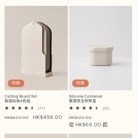
數
數
特價
特價
Cutting Board Set
Silicone Container
無痕砧板4色組
霧面安全保鮮盒
77
55
(77)
(55)
評
評
定
售
HK$498.00
定
售
論
論
HK$623.00
HK$123.00
總
總
價
價
價
從 HK$69.00 起
價
次
次
數
數