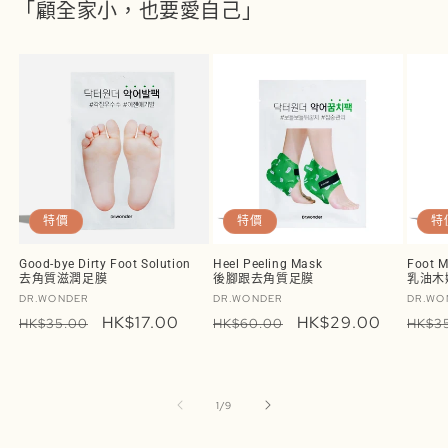
「顧全家小，也要愛自己」
特價
特價
特
Good-bye Dirty Foot Solution
Heel Peeling Mask
Foot M
去角質滋潤足膜
後腳跟去角質足膜
乳油木
廠
廠
廠
DR.WONDER
DR.WONDER
DR.WO
商：
定
售
HK$17.00
商：
定
售
HK$29.00
商：
定
HK$35.00
HK$60.00
HK$3
價
價
價
價
價
/
1
/
9