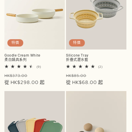
特價
特價
Goodle Cream White
Silicone Tray
柔白鍋具系列
折疊式瀝水籃
9
2
(9)
(2)
評
評
定
售
定
售
論
論
HK$373.00
HK$85.00
總
總
價
從 HK$298.00 起
價
價
從 HK$68.00 起
價
次
次
數
數