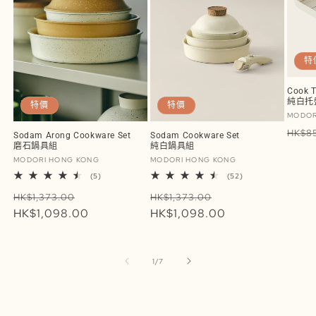
特
Cook T
純白托
特價
特價
廠
MODOR
商：
定
HK$8
Sodam Arong Cookware Set
Sodam Cookware Set
磨石鍋具組
純白鍋具組
價
廠
廠
MODORI HONG KONG
MODORI HONG KONG
商：
商：
5
52
(5)
(52)
評
評
定
售
定
售
論
論
HK$1,373.00
HK$1,373.00
總
總
價
HK$1,098.00
價
價
HK$1,098.00
價
次
次
數
數
/
1
/
7