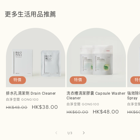
更多生活用品推薦
特價
特價
特
排水孔清潔劑 Drain Cleaner
洗衣槽清潔膠囊 Capsule Washer
強效除霉
Cleaner
Spray
廠
白淨空間 GONG100
廠
廠
白淨空間 GONG100
白淨空間
商：
定
售
HK$38.00
HK$48.00
商：
定
售
HK$48.00
商：
定
HK$60.00
HK$6
價
價
價
價
價
/
1
/
3