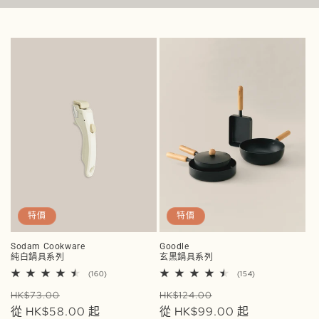
特價
特價
Sodam Cookware
Goodle
純白鍋具系列
玄黑鍋具系列
160
154
(160)
(154)
評
評
定
售
定
售
論
論
HK$73.00
HK$124.00
總
總
價
從 HK$58.00 起
價
價
從 HK$99.00 起
價
次
次