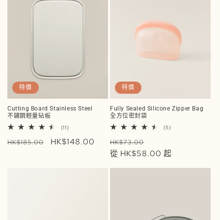
特價
特價
Cutting Board Stainless Steel
Fully Sealed Silicone Zipper Bag
不鏽鋼輕量砧板
全方位密封袋
11
5
(11)
(5)
評
評
定
售
HK$148.00
定
售
論
論
HK$185.00
HK$73.00
總
總
價
價
價
從 HK$58.00 起
價
次
次
數
數