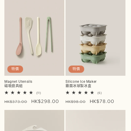
特價
特價
Magnet Utensils
Silicone Ice Maker
磁吸廚具組
霧面冰球製冰盒
11
6
(11)
(6)
評
評
定
售
HK$298.00
定
售
HK$78.00
論
論
HK$373.00
HK$98.00
總
總
價
價
價
價
次
次
數
數