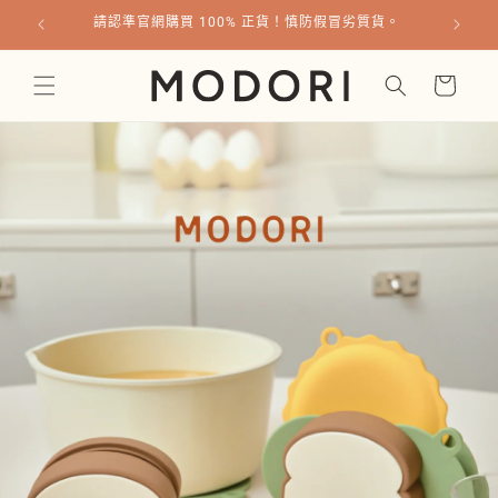
跳至內
請認準官網購買 100% 正貨！慎防假冒劣質貨。
容
購
物
車