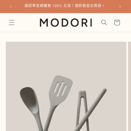
跳至內
質貨。
容
購
物
車
略過產
品資訊