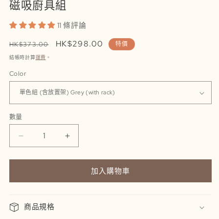
磁吸廚具組
11 條評論
定
售
HK$298.00
HK$373.00
特價
價
價
結帳時計算
運費
。
Color
數量
數
量
Magnet
Magnet
Utensils
Utensils
|
|
加入購物車
磁
磁
吸
吸
廚
廚
商品規格
具
具