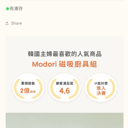
組
組
有庫存
數
數
量
量
Share
減
增
少
加