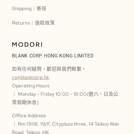
Shipping｜寄送
Returns｜退款政策
BLANK CORP. HONG KONG LIMITED
如有任何疑問，歡迎與我們聯繫。
cs@blankcorp.hk
Operating Hours
｜ Monday - Friday 10:00 - 18:00(週六、日及公
眾假期休息)
Office Address
｜ Rm 19118, 19/F, Cityplaza three, 14 Taikoo Wan
Road, Taikoo, HK