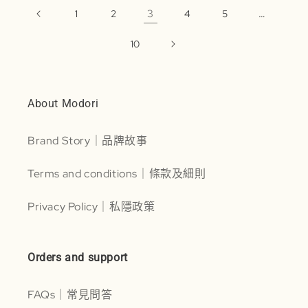
3
…
1
2
4
5
10
About Modori
Brand Story｜品牌故事
Terms and conditions｜條款及細則
Privacy Policy｜私隱政策
Orders and support
FAQs｜常見問答