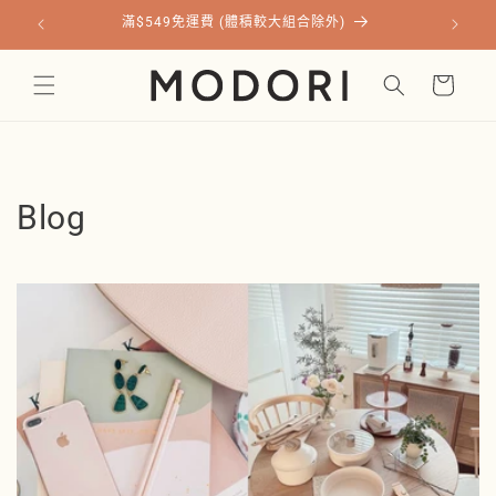
跳至內
請認準官網購買 100% 正貨！慎防假冒劣質貨。
容
購
物
車
Blog