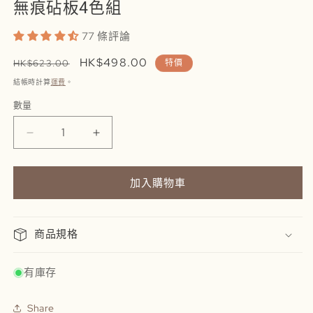
無痕砧板4色組
77 條評論
定
售
HK$498.00
HK$623.00
特價
價
價
結帳時計算
運費
。
數量
數
量
Cutting
Cutting
Board
Board
Set
Set
|
|
加入購物車
無
無
痕
痕
商品規格
砧
砧
板
板
4
4
有庫存
色
色
組
組
Share