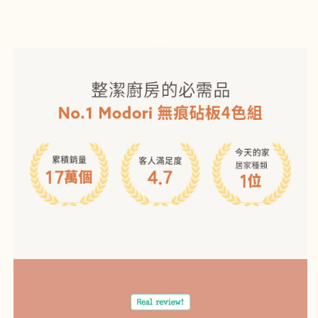
數
數
量
量
.
減
增
少
加