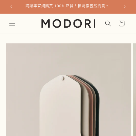
跳至內
質貨。
現貨數量有限，如遇缺貨，補貨需時。
容
購
物
車
略過產
品資訊